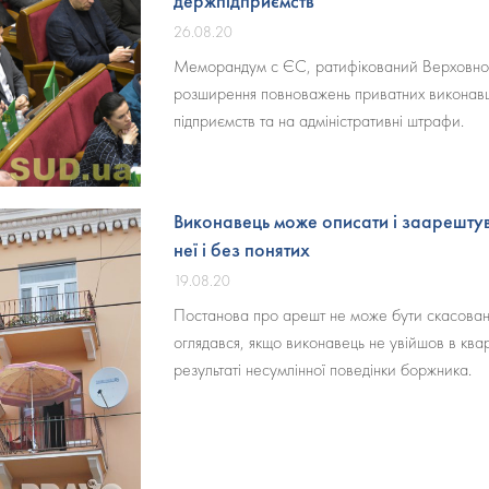
держпідприємств
26.08.20
Меморандум с ЄС, ратифікований Верховно
розширення повноважень приватних виконавц
підприємств та на адміністративні штрафи.
Виконавець може описати і заарештув
неї і без понятих
19.08.20
Постанова про арешт не може бути скасовано 
оглядався, якщо виконавець не увійшов в квар
результаті несумлінної поведінки боржника.