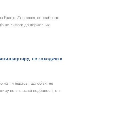
ю Радою 25 серпня, передбачає
ів на вимоги до державних
ати квартиру, не заходячи в
на тій підставі, що об'єкт не
тиру не з власної недбалості, а в