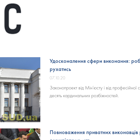
Удосконалення сфери виконання: роб
рухатись
07.10.20
Законопроект від Мін’юсту і від професійної 
десять кардинальних розбіжностей.
Повноваження приватних виконавців 