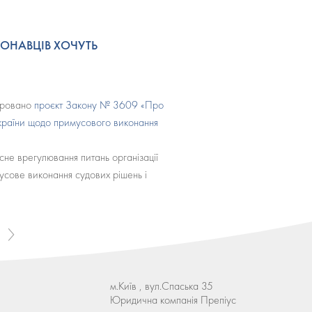
ОНАВЦІВ ХОЧУТЬ
стровано
проєкт Закону № 3609 «Про
України щодо примусового виконання
не врегулювання питань організації
имусове виконання судових рішень і
м.Київ , вул.Спаська 35
Юридична компанія Препіус