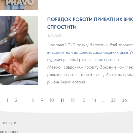
ПОРЯДОК РОБОТИ ПРИВАТНИХ ВИК
СПРОСТИТИ
16.06.20
5 червня 2020 року у Верховній Раді зареє
внесення змін до деяких законодавчих актів 
судових рішень і рішень інших органів»
.
Метою і завданням проєкту Закону є комплекс
діяльності органів та осіб, які здійснюють пр
рішень інших органів.
11
1
2
...
8
9
10
12
13
14
...
35
36
 послуги
виконавці