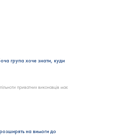
оча група хоче знати, куди
спільноти приватних виконавців має
розширять на вимоги до