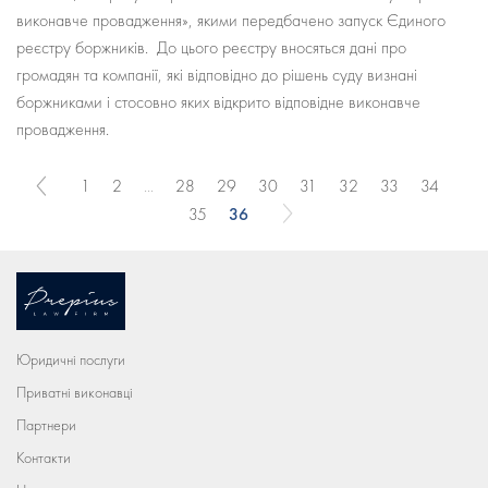
виконавче провадження», якими передбачено запуск Єдиного
реєстру боржників. До цього реєстру вносяться дані про
громадян та компанії, які відповідно до рішень суду визнані
боржниками і стосовно яких відкрито відповідне виконавче
провадження.
1
2
...
28
29
30
31
32
33
34
36
35
Юридичні послуги
Приватні виконавці
Партнери
Контакти