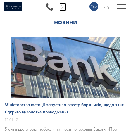
Укр
Eng
НОВИНИ
Міністерство юстиції запустило реєстр боржників, щодо яких
відкрито виконавче провадження
12.01.17
5 січня цього року набрали чинності положення Закону «Про