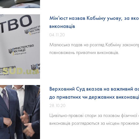
Мін’юст назвав Кабміну умову, за як
виконавців
04.11.20
Малюська подав на розгляд Кабміну законопр
повноважень приватних виконавців.
Верховний Суд вказав на важливий а
до приватних чи державних виконавц
28.10.20
Цивільно-правові спори за позовом фізичної
виконавців розглядаються за місцем проживан