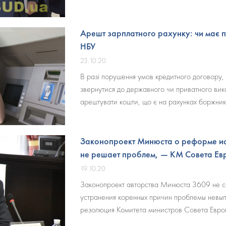
Арешт зарплатного рахунку: чи має п
НБУ
23.10.20
В разі порушення умов кредитного договору,
звернутися до державного чи приватного вико
арештувати кошти, що є на рахунках боржник
Законопроект Минюста о реформе ис
не решает проблем, — КМ Совета Ев
19.10.20
Законопроект авторства Минюста 3609 не с
устранения коренных причин проблемы невы
резолюция Комитета министров Совета Евро