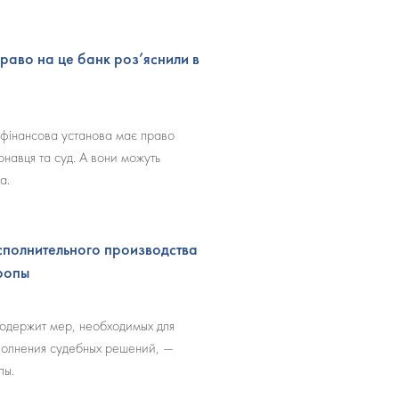
раво на це банк роз’яснили в
 фінансова установа має право
навця та суд. А вони можуть
а.
полнительного производства
ропы
одержит мер, необходимых для
полнения судебных решений, —
пы.