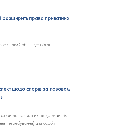
ої розширить права приватних
оект, який збільшує обсяг
спект щодо спорів за позовом
ів
 особи до приватних чи державних
ня (перебування) цієї особи.