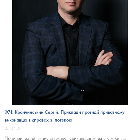
ЖЧ: Крайчинський Сергій. Приклади протидії приватному
виконавцю в справах з іпотекою
05.04.21
Провели вкрай цікаву розмову, з виконавцем округу м.Києва