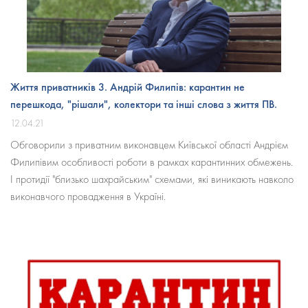
Життя приватників 3. Андрій Филипів: карантин не
перешкода, "рішали", колектори та інші слова з життя ПВ.
12.04.21
Обговорили
з
приватним
виконавцем
Київської
області
Андрієм
Филипівим
особливості
роботи
в
рамках
карантинних
обмежень
.
І
протидії
"
близько
шахрайським
"
схемами
,
які виникають
навколо
виконавчого провадження
в
Україні
.