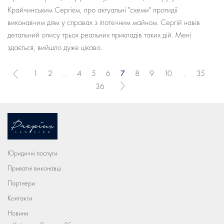
Крайчинським Сергієм, про актуальні "схеми" протидії
виконавчим діям у справах з іпотечним майном. Сергій навів
детальний опису трьох реальних прикладів таких дій. Мені
здається, вийшло дуже цікаво.
7
1
2
...
4
5
6
8
9
10
...
35
36
Юридичні послуги
Приватні виконавці
Партнери
Контакти
Новини