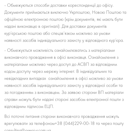
- Обмежуються способи доставки кореспонденції до офісу.
Документи приймаються виключно Укрпоштою, Новою Поштою та
офіційною електронною поштою (крім документів, які мають бути
надані виконавцю в оригіналі). Для доставки документів
кур’єрською поштою або спецзв’язком можливо за умови
наявності засобів індивідуального захисту у відповідного кур’єра.
- Обмежується можливість ознайомлюватись з матеріалами
виконавчого провадження в офісі виконавця. Ознайомлення з
матеріалами можливо через доступ до АСВП за відповідним
кодом доступу через мережу інтернет. В індивідуальних та
невідкладних випадках ознайомлення в офісі можливо за умови
наявності засобів індивідуального захисту у відповідної особи та
за погодженням з виконавцем. За заявою сторони ВП матеріали
справи можуть бути надані стороні засобом електронної пошти з
відповідним підписом ЕЦП.
Всі поточні питання сторони виконавчого провадження можуть
врегулювати за телефоном+38 (044)229-00-18 та через пошту
consulting@
prepius
.com.ua