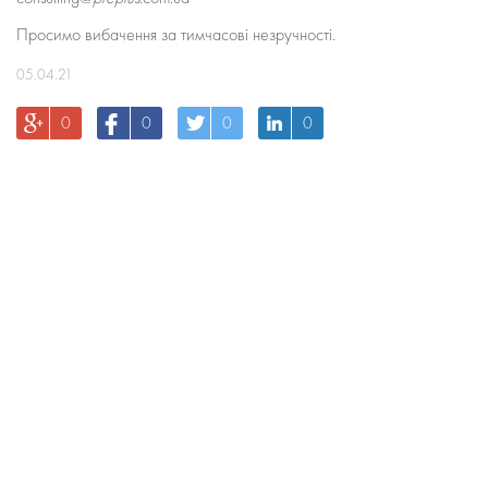
Просимо вибачення за тимчасові незручності.
05.04.21
0
0
0
0