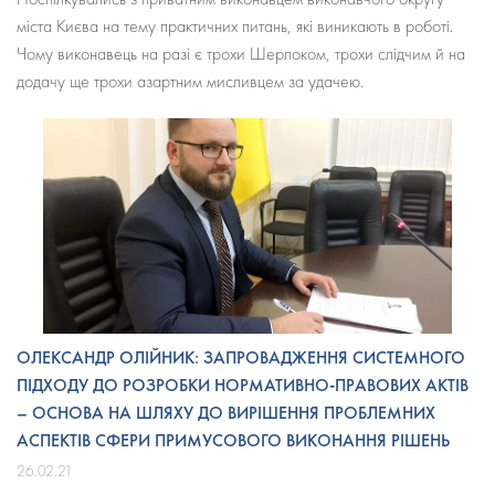
міста Києва на тему практичних питань, які виникають в роботі.
Чому виконавець на разі є трохи Шерлоком, трохи слідчим й на
додачу ще трохи азартним мисливцем за удачею.
ОЛЕКСАНДР ОЛІЙНИК: ЗАПРОВАДЖЕННЯ СИСТЕМНОГО
ПІДХОДУ ДО РОЗРОБКИ НОРМАТИВНО-ПРАВОВИХ АКТІВ
– ОСНОВА НА ШЛЯХУ ДО ВИРІШЕННЯ ПРОБЛЕМНИХ
АСПЕКТІВ СФЕРИ ПРИМУСОВОГО ВИКОНАННЯ РІШЕНЬ
26.02.21