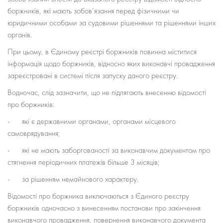
боржників, які мають зобов’язання перед фізичними чи
юридичними особами за судовими рішеннями та рішеннями інших
органів.
При цьому, в Єдиному реєстрі боржників повинна міститися
інформація щодо боржників, відносно яких виконавчі провадження
зареєстровані в системі після запуску даного реєстру.
Водночас, слід зазначити, що не підлягають внесенню відомості
про боржників:
- які є державними органами, органами місцевого
самоврядування;
- які не мають заборгованості за виконавчим документом про
стягнення періодичних платежів більше 3 місяців;
- за рішенням немайнового характеру.
Відомості про боржника виключаються з Єдиного реєстру
боржників одночасно з винесенням постанови про закінчення
виконавчого провадження, повернення виконавчого документа