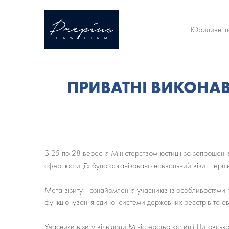
Юридичні п
ПРИВАТНІ ВИКОНА
З 25 по 28 вересня Міністерством юстиції за запрошен
сфері юстиції» було організовано навчальний візит перш
Мета візиту - ознайомлення учасників із особливостями
функціонування єдиної системи державних реєстрів та а
Учасники візиту відвідали Міністерство юстиції Литовсь