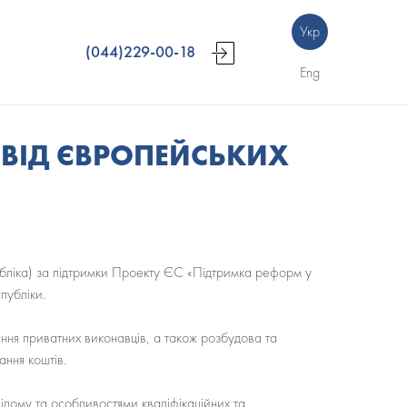
Укр
(044)229-00-18
Eng
ВІД ЄВРОПЕЙСЬКИХ
убліка) за підтримки Проекту ЄС «Підтримка реформ у
публіки.
ня приватних виконавців, а також розбудова та
ння коштів.
цілому та особливостями кваліфікаційних та