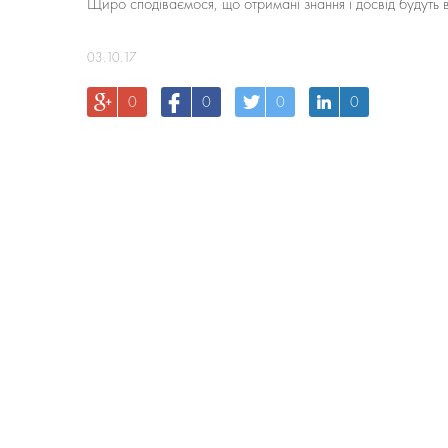
Щиро сподіваємося, що отримані знання і досвід будуть 
03.10.17
0
0
0
0