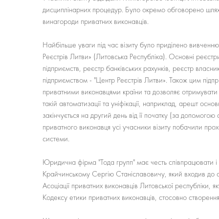
дисциплінарних процедур. Було окремо обговорено шляхи 
винагороди приватних виконавців.
Найбільше уваги під час візиту було приділено вивченню
Реєстрів Литви» (Литовська Республіка). Основні реєстр
підприємств, реєстр банківських рахунків, реєстр власни
підприємством - "Центр Реєстрів Литви». Також цим під
приватними виконавцями країни та дозволяє отримувати м
такій автоматизації та уніфікації, наприклад, арешт осн
закінчується на другий день від її початку (за допомогою
приватного виконавця усі учасники візиту побачили про
системи.
Юридична фірма "Тода групп" має честь співпрацювати і 
Крайчинському Сергію Станіславовичу, який входив до ск
Асоціації приватних виконавців Литовської республіки, як
Кодексу етики приватних виконавців, стосовно створенн