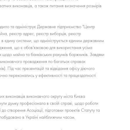
атних виконавців, а також питання визначення розмірів
адило та адмініструє Державне підприємство "Центр
айна, реєстр адрес, реєстр виборців, реєстр
ені в єдину системи, що адмініструється єдиним державним
дження, що є обов'язковою для використання усіма
 щодо майна та банківських рахунків боржників. Завдяки
ра виконавчого провадження по багатьох справах
ів). Під час презентацій та відвідання офісу діючого
очно переконались у ефективності та працездатності
них виконавців виконавчого округу міста Києва
очути думку професіонала в своїй справі, щодо роботи
до створення Асоціації, підготовки проектів Статуту та
 побудовано в Україні найближчим часом.