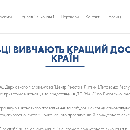
ослуги
Приватні виконавці
Партнери
Контакти
Новини
ВЦІ ВИВЧАЮТЬ КРАЩИЙ ДОС
КРАЇН
ням Державного підприємтсва "Центр Реєстрів Литви» (Литовська Респ
их приватних виконавців та представників ДП "НАІС" до Литовської рес
 процедур виконавчого провадження та побудови системи самоврядуван
втоматизованої системи виконавчого провадження й примусового списа
кої республіки, де ознайомились із системою примусового виконання в 