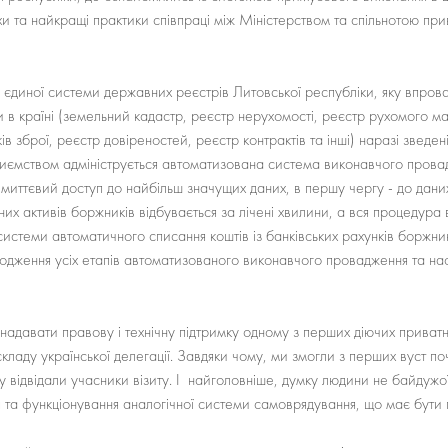
та найкращі практики співпраці між Міністерством та спільнотою прив
 єдиної системи державних реєстрів Литовської республіки, яку впров
и в країні (земельний кадастр, реєстр нерухомості, реєстр рухомого м
ків зброї, реєстр довіреностей, реєстр контрактів та інші) наразі звед
приємством адмініструється автоматизована система виконавчого прова
иттєвий доступ до найбільш значущих даних, в першу чергу - до даних
овних активів боржників відбувається за лічені хвилини, а вся процеду
 системи автоматичного списання коштів із банківських рахунків боржник
ходження усіх етапів автоматизованого виконавчого провадження та на
надавати правову і технічну підтримку одному з перших діючих приват
ладу української делегації. Завдяки чому, ми змогли з перших вуст п
у відвідали учасники візиту. І найголовніше, думку людини не байдужої 
я та функціонування аналогічної системи самоврядування, що має бути