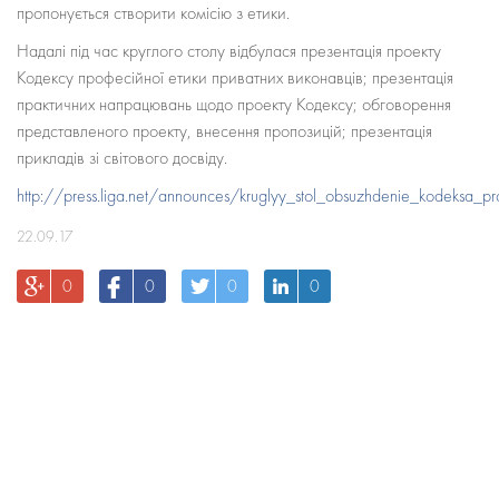
пропонується створити комісію з етики.
Надалі під час круглого столу відбулася презентація проекту
Кодексу професійної етики приватних виконавців; презентація
практичних напрацювань щодо проекту Кодексу; обговорення
представленого проекту, внесення пропозицій; презентація
прикладів зі світового досвіду.
http://press.liga.net/announces/kruglyy_stol_obsuzhdenie_kodeksa_prof
22.09.17
0
0
0
0