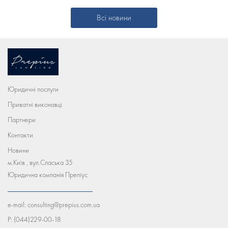
Всі новини
Юридичні послуги
Приватні виконавці
Партнери
Контакти
Новини
м.Київ , вул.Спаська 35
Юридична компанія Препіус
e-mail:
consulting@prepius.com.ua
P:
(044)229-00-18