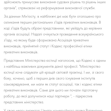
здійснюють примусове виконання судових рішень та рішень інших
органів", спрямовані на реформування виконавчої служби.
За даними Мін'юсту, в найближчі дні має бути оголошено про
скликання перших регіональних з'їздів приватних виконавців. В
ході з'їздів будуть обрані представники, які увійдуть до керівних
органів асоціації. Надалі очікується проведення всеукраїнського
з'їзду, на якому буде сформована Асоціація приватних
виконавців, прийнятий статут і Кодекс професійної етики
приватних виконавців.
Представник Міністерства юстиції наголосив, що Кодекс є одним
з найбільш важливих документів даної професії. "Міністерство
юстиції хоче слідувати цій кращій світовій практиці. І ми, зі свого
боку, хочемо, щоб з перших днів свого існування інститутів
самоврядування, ми мали як статут асоціації, так і кодекс етики
приватних виконавців. Саме для цього ми почали підготовчу
роботу, до якої долучилися наші партнери ", - підкреслив
представник міністерства.
У свою чергу директор Центру комерційного права Валентина