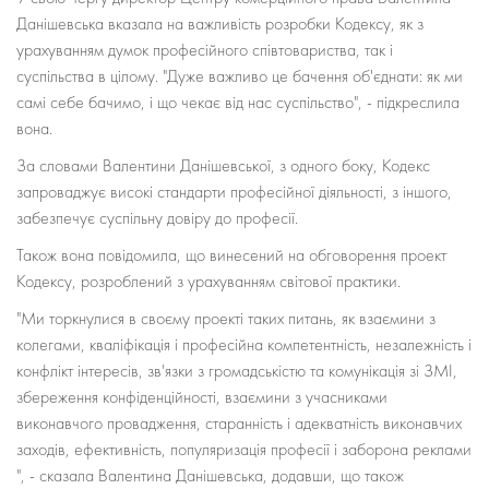
Данішевська вказала на важливість розробки Кодексу, як з
урахуванням думок професійного співтовариства, так і
суспільства в цілому. "Дуже важливо це бачення об'єднати: як ми
самі себе бачимо, і що чекає від нас суспільство", - підкреслила
вона.
За словами Валентини Данішевської, з одного боку, Кодекс
запроваджує високі стандарти професійної діяльності, з іншого,
забезпечує суспільну довіру до професії.
Також вона повідомила, що винесений на обговорення проект
Кодексу, розроблений з урахуванням світової практики.
"Ми торкнулися в своєму проекті таких питань, як взаємини з
колегами, кваліфікація і професійна компетентність, незалежність і
конфлікт інтересів, зв'язки з громадськістю та комунікація зі ЗМІ,
збереження конфіденційності, взаємини з учасниками
виконавчого провадження, старанність і адекватність виконавчих
заходів, ефективність, популяризація професії і заборона реклами
", - сказала Валентина Данішевська, додавши, що також