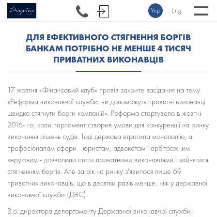
Укр
Eng
ДЛЯ ЕФЕКТИВНОГО СТЯГНЕННЯ БОРГІВ
БАНКАМ ПОТРІБНО НЕ МЕНШЕ 4 ТИСЯЧ
ПРИВАТНИХ ВИКОНАВЦІВ
17 жовтня «Фінансовий клуб» провів закрите засідання на тему
«Реформа виконавчої служби: чи допоможуть приватні виконавці
швидко стягнути борги компаній». Реформа стартувала в жовтні
2016- го, коли парламент створив умови для конкуренції на ринку
виконання рішень судів. Тоді держава втратила монополію, а
професіоналам сфери - юристам, адвокатам і арбітражним
керуючим - дозволили стати приватними виконавцями і зайнятися
стягненням боргів. Але за рік на ринку з'явилося лише 69
приватних виконавців, що в десятки разів менше, ніж у державної
виконавчої служби (ДВС).
В.о. директора департаменту Державної виконавчої служби