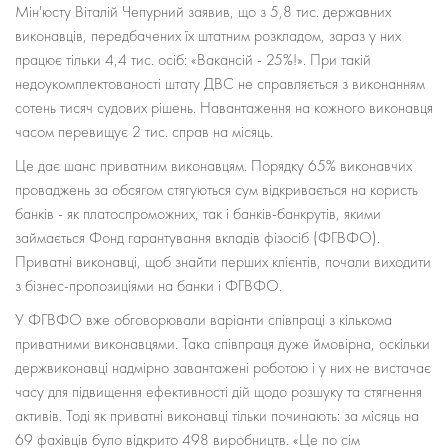
Мін'юсту Віталій Чепурний заявив, що з 5,8 тис. державних
виконавців, передбачених їх штатним розкладом, зараз у них
працює тільки 4,4 тис. осіб: «Вакансій - 25%!». При такій
недоукомплектованості штату ДВС не справляється з виконанням
сотень тисяч судових рішень. Навантаження на кожного виконавця
часом перевищує 2 тис. справ на місяць.
Це дає шанс приватним виконавцям. Порядку 65% виконавчих
проваджень за обсягом стягуються сум відкривається на користь
банків - як платоспроможних, так і банків-банкрутів, якими
займається Фонд гарантування вкладів фізосіб (ФГВФО).
Приватні виконавці, щоб знайти перших клієнтів, почали виходити
з бізнес-пропозиціями на банки і ФГВФО.
У ФГВФО вже обговорювали варіанти співпраці з кількома
приватними виконавцями. Така співпраця дуже ймовірна, оскільки
держвиконавці надмірно завантажені роботою і у них не вистачає
часу для підвищення ефективності дій щодо розшуку та стягнення
активів. Тоді як приватні виконавці тільки починають: за місяць на
69 фахівців було відкрито 498 виробництв. «Це по сім