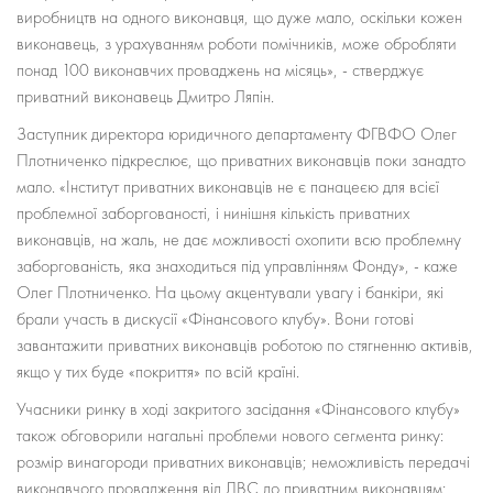
виробництв на одного виконавця, що дуже мало, оскільки кожен
виконавець, з урахуванням роботи помічників, може обробляти
понад 100 виконавчих проваджень на місяць», - стверджує
приватний виконавець Дмитро Ляпін.
Заступник директора юридичного департаменту ФГВФО Олег
Плотниченко підкреслює, що приватних виконавців поки занадто
мало. «Інститут приватних виконавців не є панацеєю для всієї
проблемної заборгованості, і нинішня кількість приватних
виконавців, на жаль, не дає можливості охопити всю проблемну
заборгованість, яка знаходиться під управлінням Фонду», - каже
Олег Плотниченко. На цьому акцентували увагу і банкіри, які
брали участь в дискусії «Фінансового клубу». Вони готові
завантажити приватних виконавців роботою по стягненню активів,
якщо у тих буде «покриття» по всій країні.
Учасники ринку в ході закритого засідання «Фінансового клубу»
також обговорили нагальні проблеми нового сегмента ринку:
розмір винагороди приватних виконавців; неможливість передачі
виконавчого провадження від ДВС до приватним виконавцям;