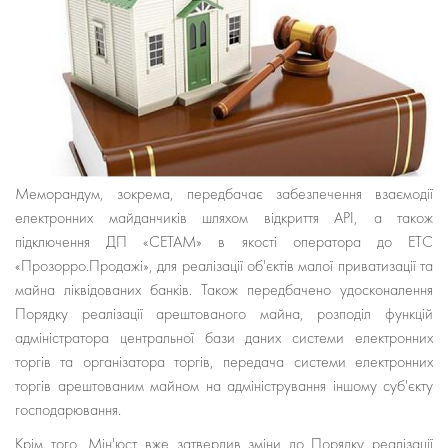
Меморандум, зокрема, передбачає забезпечення взаємодії
електронних майданчиків шляхом відкриття API, а також
підключення ДП «СЕТАМ» в якості оператора до ЕТС
«Прозорро.Продажі», для реалізації об'єктів малої приватизації та
майна ліквідованих банків. Також передбачено удосконалення
Порядку реалізації арештованого майна, розподіл функцій
адміністратора центральної бази даних системи електронних
торгів та організатора торгів, передача системи електронних
торгів арештованим майном на адміністрування іншому суб'єкту
господарювання.
Крім того, Мін'юст вже затвердив зміни до Порядку реалізації