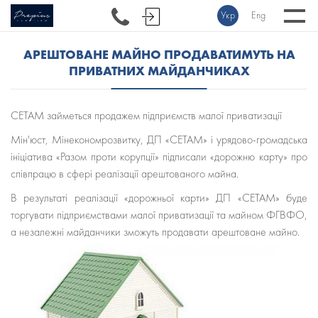
Укр
Eng
АРЕШТОВАНЕ МАЙНО ПРОДАВАТИМУТЬ НА
ПРИВАТНИХ МАЙДАНЧИКАХ
СЕТАМ займеться продажем підприємств малої приватизації
Мін'юст, Мінекономрозвитку, ДП «СЕТАМ» і урядово-громадська
ініціатива «Разом проти корупції» підписали «дорожню карту» про
співпрацю в сфері реалізації арештованого майна.
В результаті реалізації «дорожньої карти» ДП «СЕТАМ» буде
торгувати підприємствами малої приватизації та майном ФГВФО,
а незалежні майданчики зможуть продавати арештоване майно.