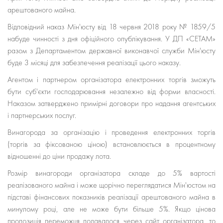
арештованого майна.
Відповідний наказ Мін'юсту від 18 червня 2018 року № 1859/5
набуде чинності з дня офіційного опублікування. У ДП «СЕТАМ»
разом з Департаментом державної виконавчої служби Мін'юсту
буде 3 місяці для забезпечення реалізації цього наказу.
Агентом і партнером організатора електронних торгів зможуть
бути суб'єкти господарювання незалежно від форми власності.
Наказом затверджено примірні договори про надання агентських
і партнерських послуг.
Винагорода за організацію і проведення електронних торгів
(торгів за фіксованою ціною) встановлюється в процентному
відношенні до ціни продажу лота.
Розмір винагороди організатора складе до 5% вартості
реалізованого майна і може щорічно переглядатися Мін'юстом на
підставі фінансових показників реалізації арештованого майна в
минулому році, але не може бути більше 5%. Якщо цінова
пропозиція переможця подавалося через сайт організатора, то