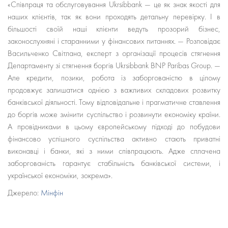
«Співпраця та обслуговування Ukrsibbank — це як знак якості для
наших клієнтів, так як вони проходять детальну перевірку. І в
більшості своїй наші клієнти ведуть прозорий бізнес,
законослухняні і старанними у фінансових питаннях. — Розповідає
Васильченко Світлана, експерт з організації процесів стягнення
Департаменту зі стягнення боргів Ukrsibbank BNP Paribas Group. —
Але кредити, позики, робота із заборгованістю в цілому
продовжує залишатися однією з важливих складових розвитку
банківської діяльності. Тому відповідальне і прагматичне ставлення
до боргів може змінити суспільство і розвинути економіку країни.
А провідниками в цьому європейському підході до побудови
фінансово успішного суспільства активно стають приватні
виконавці і банки, які з ними співпрацюють. Адже сплачена
заборгованість гарантує стабільність банківської системи, і
української економіки, зокрема».
Джерело:
Мінфін