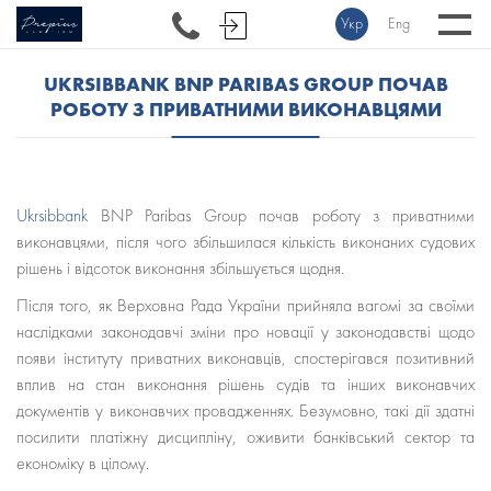
Укр
Eng
UKRSIBBANK BNP PARIBAS GROUP ПОЧАВ
РОБОТУ З ПРИВАТНИМИ ВИКОНАВЦЯМИ
Ukrsibbank
BNP Paribas Group почав роботу з приватними
виконавцями, після чого збільшилася кількість виконаних судових
рішень і відсоток виконання збільшується щодня.
Після того, як Верховна Рада України прийняла вагомі за своїми
наслідками законодавчі зміни про новації у законодавстві щодо
появи інституту приватних виконавців, спостерігався позитивний
вплив на стан виконання рішень судів та інших виконавчих
документів у виконавчих провадженнях. Безумовно, такі дії здатні
посилити платіжну дисципліну, оживити банківський сектор та
економіку в цілому.