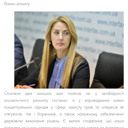
бізнес-клімату.
Основна ідея нинішніх змін полягає не у необхідності
косметичного ремонту системи, а у впровадженні нових
концептуальних підходів у сфері захисту прав та інтересів як
стягувачів, так і боржників, а також належному забезпеченні
державою виконання рішень. Є великі сподівання, що наша
держава на цьому історичному проміжку вже готова до подолання