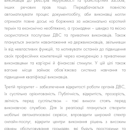
виконавців до реєстрів нерухомості та транспортних засобів,
інших речових прав тощо. Передбачається повністю
автоматизувати процес документообігу, аби виконавці могли
отримати повне досьє на боржника за максимально короткий
термін та економічно необтяжено, а громадяни – швидко та якісно
скористатися послугами ДВС та приватних виконавців. Також
планується знизити навантаження на держвиконавців, звільнивши
їх від невластивих функцій, та мотивувати останніх до підвищення
своїх професійних компетенцій через конкуренцію з приватними
виконавцями та кар’єрні й фінансові стимули. У цій цілі також
вагоме місце займає обов’язкова система навчання та
підвищення кваліфікації виконавців.
Третій пріоритет – забезпечення відкритості роботи органів ДВС,
їх суспільна орієнтованість. Публічність, відкритість, прозорість,
звітність перед суспільством – такі вимоги стоять перед
виконавчою службою. Для їх реалізації планується створити
мобільні автоматизовані сервіси, впровадити широкий спектр
онлайн-послуг, відкрити центри виконання рішень з високим
рівнем обслуговування громадян, які будуть просторими та