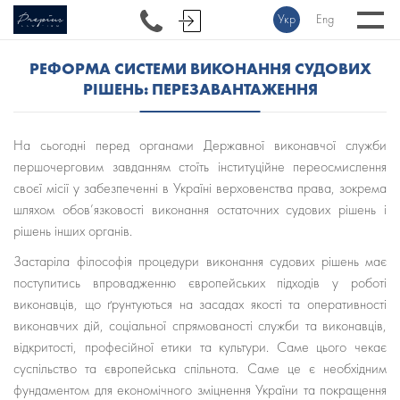
Укр
Eng
РЕФОРМА СИСТЕМИ ВИКОНАННЯ СУДОВИХ
РІШЕНЬ: ПЕРЕЗАВАНТАЖЕННЯ
На сьогодні перед органами Державної виконавчої служби
першочерговим завданням стоїть інституційне переосмислення
своєї місії у забезпеченні в Україні верховенства права, зокрема
шляхом обов’язковості виконання остаточних судових рішень і
рішень інших органів.
Застаріла філософія процедури виконання судових рішень має
поступитись впровадженню європейських підходів у роботі
виконавців, що ґрунтуються на засадах якості та оперативності
виконавчих дій, соціальної спрямованості служби та виконавців,
відкритості, професійної етики та культури. Саме цього чекає
суспільство та європейська спільнота. Саме це є необхідним
фундаментом для економічного зміцнення України та покращення