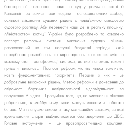
багаторічної ілюзорності права на суд у розумінні статті 6
Конвенції про захист прав людини і основоположних свобод,
оскільки виконання судових рішень є невід’ємною складовою
судового розгляду. Аби перевести наші ідеї в реальну площину,
Міністерством юстиції України було розроблено та схвалено
паспорт реформи системи виконання судових рішень,
розрахований на три наступні бюджетні періоди, який
передбачає розроблення та впровадження конкретних змін на
кожному етапі трансформації системи, до якої належать також і
приватні виконавці. Паспорт реформ містить кілька важливих,
навіть фундаментальних, пріоритетів. Перший з них – це
добровільне виконання рішень. Метою реформи є донесення до
свідомості боржників невідворотності відповідальності за
порушення. А відтак – і розуміння того, що, не виконавши рішення
добровільно, в майбутньому вони можуть заплатити набагато
більше. Ми плануємо створити таку мотиваційну систему, за якої
врегулювання спорів відбуватиметься без звернення до ДВС.
Головні інструменти – це правопросвітницька кампанія,