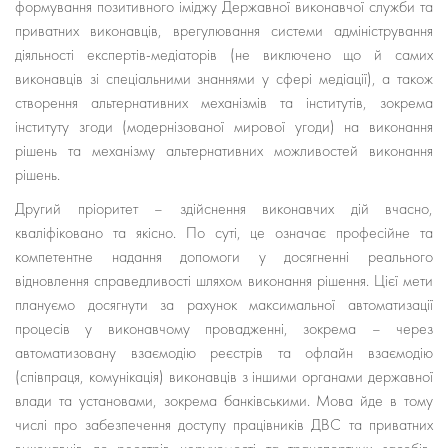
формування позитивного іміджу Державної виконавчої служби та
приватних виконавців, врегулювання системи адміністрування
діяльності експертів-медіаторів (не виключено що й самих
виконавців зі спеціальними знаннями у сфері медіації), а також
створення альтернативних механізмів та інститутів, зокрема
інституту згоди (модернізованої мирової угоди) на виконання
рішень та механізму альтернативних можливостей виконання
рішень.
Другий пріоритет – здійснення виконавчих дій вчасно,
кваліфіковано та якісно. По суті, це означає професійне та
компетентне надання допомоги у досягненні реального
відновлення справедливості шляхом виконання рішення. Цієї мети
плануємо досягнути за рахунок максимальної автоматизації
процесів у виконавчому провадженні, зокрема – через
автоматизовану взаємодію реєстрів та офлайн взаємодію
(співпраця, комунікація) виконавців з іншими органами державної
влади та установами, зокрема банківськими. Мова йде в тому
числі про забезпечення доступу працівників ДВС та приватних