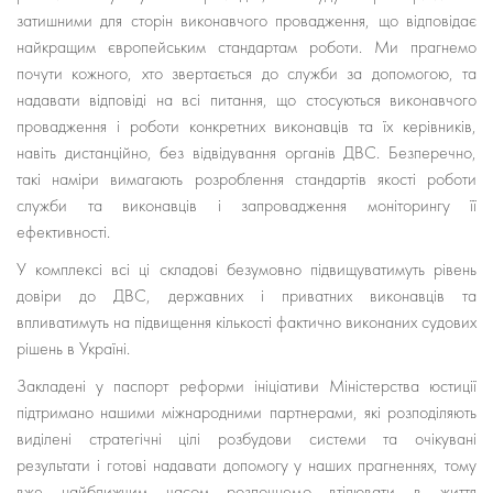
затишними для сторін виконавчого провадження, що відповідає
найкращим європейським стандартам роботи. Ми прагнемо
почути кожного, хто звертається до служби за допомогою, та
надавати відповіді на всі питання, що стосуються виконавчого
провадження і роботи конкретних виконавців та їх керівників,
навіть дистанційно, без відвідування органів ДВС. Безперечно,
такі наміри вимагають розроблення стандартів якості роботи
служби та виконавців і запровадження моніторингу її
ефективності.
У комплексі всі ці складові безумовно підвищуватимуть рівень
довіри до ДВС, державних і приватних виконавців та
впливатимуть на підвищення кількості фактично виконаних судових
рішень в Україні.
Закладені у паспорт реформи ініціативи Міністерства юстиції
підтримано нашими міжнародними партнерами, які розподіляють
виділені стратегічні цілі розбудови системи та очікувані
результати і готові надавати допомогу у наших прагненнях, тому
вже найближчим часом розпочнемо втілювати в життя