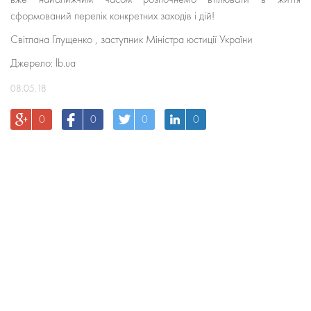
сформований перелік конкретних заходів і дій!
Світлана Глущенко , заступник Міністра юстиції України
Джерело: lb.ua
08.05.18
0
0
0
0