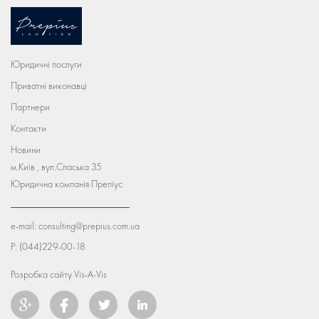
Юридичні послуги
Приватні виконавці
Партнери
Контакти
Новини
м.Київ , вул.Спаська 35
Юридична компанія Препіус
e-mail:
consulting@prepius.com.ua
P:
(044)229-00-18
Розробка сайту
Vis-A-Vis