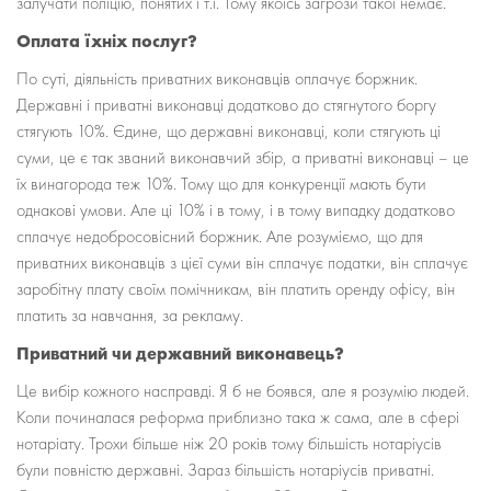
залучати поліцію, понятих і т.і. Тому якоїсь загрози такої немає.
Оплата їхніх послуг?
По суті, діяльність приватних виконавців оплачує боржник.
Державні і приватні виконавці додатково до стягнутого боргу
стягують 10%. Єдине, що державні виконавці, коли стягують ці
суми, це є так званий виконавчий збір, а приватні виконавці – це
їх винагорода теж 10%. Тому що для конкуренції мають бути
однакові умови. Але ці 10% і в тому, і в тому випадку додатково
сплачує недобросовісний боржник. Але розуміємо, що для
приватних виконавців з цієї суми він сплачує податки, він сплачує
заробітну плату своїм помічникам, він платить оренду офісу, він
платить за навчання, за рекламу.
Приватний чи державний виконавець?
Це вибір кожного насправді. Я б не боявся, але я розумію людей.
Коли починалася реформа приблизно така ж сама, але в сфері
нотаріату. Трохи більше ніж 20 років тому більшість нотаріусів
були повністю державні. Зараз більшість нотаріусів приватні.