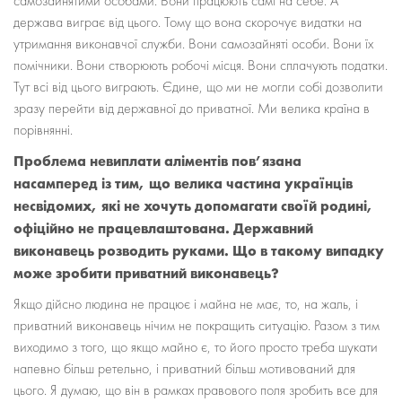
самозайнятими особами. Вони працюють самі на себе. А
держава виграє від цього. Тому що вона скорочує видатки на
утримання виконавчої служби. Вони самозайняті особи. Вони їх
помічники. Вони створюють робочі місця. Вони сплачують податки.
Тут всі від цього виграють. Єдине, що ми не могли собі дозволити
зразу перейти від державної до приватної. Ми велика країна в
порівнянні.
Проблема невиплати аліментів пов’язана
насамперед із тим, що велика частина українців
несвідомих, які не хочуть допомагати своїй родині,
офіційно не працевлаштована. Державний
виконавець розводить руками. Що в такому випадку
може зробити приватний виконавець?
Якщо дійсно людина не працює і майна не має, то, на жаль, і
приватний виконавець нічим не покращить ситуацію. Разом з тим
виходимо з того, що якщо майно є, то його просто треба шукати
напевно більш ретельно, і приватний більш мотивований для
цього. Я думаю, що він в рамках правового поля зробить все для