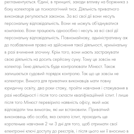
регламентується. Єдині, в принципі, заходи впливу на боржника з
боку колекторів це психологічний тиск. Діяльність приватного
виконавця регулюється законом. За всі свої дії вони несуть
персональну відповідальність. Вони не можуть об’єднуватися
компанією. Вони працюють одноосібно і несуть за всі свої дії
персональну відповідальність. Повномайнову, адміністративну аж
до позбавлення права на здійснення такої діяльності, кримінальну
в разі вчинення злочину. Крім того, вони мають застрахувати
свою діяльність на досить серйозну суму. Тому це зовсім не
колектор. Їхню діяльність буде контролювати Мінюст. Також
залишається судовий порядок контролю. Так що це зовсім не
колектори. Вимога для приватних виконавців мати повну
юридичну освіту, два роки стажу, пройти навчання і стажування в
разі необхідності і після того скласти кваліфікаційний іспит. І лише
після того Мінюст перевірило наявність офісу, який має
відповідати тим вимогам, які ми встановили. Приватний
виконавець або особа, яка склала іспит, проходить ще
коротеньке навчання 2 чи 3 дні для того, щоб отримати свої
електронні ключі доступу до реєстрів, і після цього ми її вносимо в