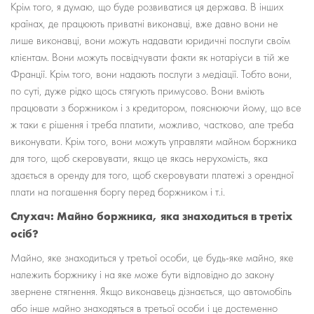
Крім того, я думаю, що буде розвиватися ця держава. В інших
країнах, де працюють приватні виконавці, вже давно вони не
лише виконавці, вони можуть надавати юридичні послуги своїм
клієнтам. Вони можуть посвідчувати факти як нотаріуси в тій же
Франції. Крім того, вони надають послуги з медіації. Тобто вони,
по суті, дуже рідко щось стягують примусово. Вони вміють
працювати з боржником і з кредитором, пояснюючи йому, що все
ж таки є рішення і треба платити, можливо, частково, але треба
виконувати. Крім того, вони можуть управляти майном боржника
для того, щоб скеровувати, якщо це якась нерухомість, яка
здається в оренду для того, щоб скеровувати платежі з орендної
плати на погашення боргу перед боржником і т.і.
Слухач: Майно боржника, яка знаходиться в третіх
осіб?
Майно, яке знаходиться у третьої особи, це будь-яке майно, яке
належить боржнику і на яке може бути відповідно до закону
звернене стягнення. Якщо виконавець дізнається, що автомобіль
або інше майно знаходяться в третьої особи і це достеменно