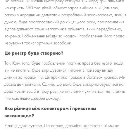
За останні 10 місяців цього року стягнули 1,9 млрд. грн. аліментів
на користь 550 тис. дітей. Мінюст зараз вийшов з ініціативою,
разом з народними депутатам розроблений законопроект, який, я
думаю, буде проголосований до кінця цього року, про посилення
відповідальності саме неплатників аліментів, яким передбачено,
зокрема, і обмеження виїзду за кордон і позбавлення його права
керування транспортними засобами.
Це реєстр буде створено?
Так. Крім того, буде позбавлений платник права без нього, якщо
він не платить, буде вирішуватися питання з приводу виїзду
дитини за кордон і т.і. Ця практика працює в багатьох країнах. Ми
досвід цей вивчали. Єдине, що вона буде використовуватися як
додатковий засіб в тому разі, коли платник ухиляється, не платить
і не має інших джерел доходу.
Яка різниця між колектором і приватним
виконавцем?
Різниця дуже суттєва. По-перше, діяльність колекторів нічим не