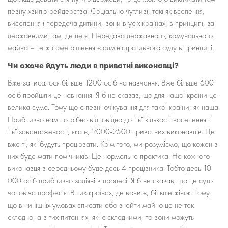
певну хвилю рейдерства. Соціально чутливі, такі як вселення,
виселення і передача дитини, вони в усіх країнах, в принципі, за
державними там, де це є. Передача державного, комунального
майна – те ж саме рішення є адміністративного суду в принципі.
Чи охоче йдуть люди в приватні виконавці?
Вже записалося більше 1200 осіб на навчання. Вже більше 600
осіб пройшли це навчання. Я б не сказав, що для нашої країни це
велика сума. Тому що є певні очікування для такої країни, як наша.
Приблизно нам потрібно відповідно до тієї кількості населення і
тієї завантаженості, яка є, 2000-2500 приватних виконавців. Це
вже ті, які будуть працювати. Крім того, ми розуміємо, що кожен з
них буде мати помічників. Це нормальна практика. На кожного
виконавця в середньому буде десь 4 працівника. Тобто десь 10
000 осіб приблизно задіяні в процесі. Я б не сказав, що це суто
чоловіча професія. В тих країнах, де вони є, більше жінок. Тому
що в нинішніх умовах списати або знайти майно це не так
складно, а в тих питаннях, які є складними, то вони можуть