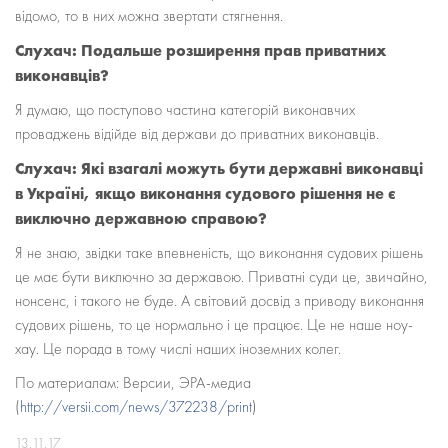
відомо, то в них можна звертати стягнення.
Слухач: Подальше розширення прав приватних
виконавців?
Я думаю, що поступово частина категорій виконавчих
проваджень відійде від держави до приватних виконавців.
Слухач: Які взагалі можуть бути державні виконавці
в Україні, якщо виконання судового рішення не є
виключно державною справою?
Я не знаю, звідки таке впевненість, що виконання судових рішень
це має бути виключно за державою. Приватні суди це, звичайно,
нонсенс, і такого не буде. А світовий досвід з приводу виконання
судових рішень, то це нормально і це працює. Це не наше ноу-
хау. Це порада в тому числі наших іноземних колег.
По материалам: Версии, ЭРА-медиа
(
http://versii.com/news/372238/print
)
13.11.17