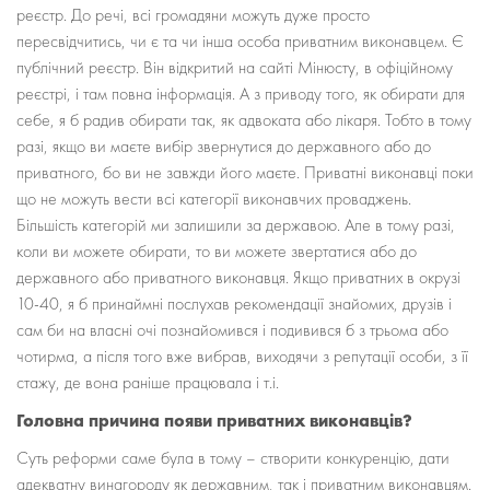
реєстр. До речі, всі громадяни можуть дуже просто
пересвідчитись, чи є та чи інша особа приватним виконавцем. Є
публічний реєстр. Він відкритий на сайті Мінюсту, в офіційному
реєстрі, і там повна інформація. А з приводу того, як обирати для
себе, я б радив обирати так, як адвоката або лікаря. Тобто в тому
разі, якщо ви маєте вибір звернутися до державного або до
приватного, бо ви не завжди його маєте. Приватні виконавці поки
що не можуть вести всі категорії виконавчих проваджень.
Більшість категорій ми залишили за державою. Але в тому разі,
коли ви можете обирати, то ви можете звертатися або до
державного або приватного виконавця. Якщо приватних в окрузі
10-40, я б принаймні послухав рекомендації знайомих, друзів і
сам би на власні очі познайомився і подивився б з трьома або
чотирма, а після того вже вибрав, виходячи з репутації особи, з її
стажу, де вона раніше працювала і т.і.
Головна причина появи приватних виконавців?
Суть реформи саме була в тому – створити конкуренцію, дати
адекватну винагороду як державним, так і приватним виконавцям.