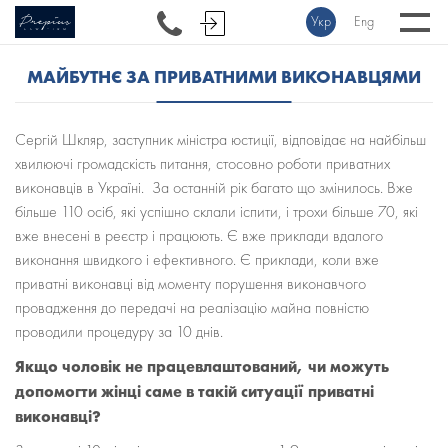
Укр
Eng
МАЙБУТНЄ ЗА ПРИВАТНИМИ ВИКОНАВЦЯМИ
Сергій Шкляр, заступник міністра юстиції, відповідає на найбільш
хвилюючі громадскість питання, стосовно роботи приватних
виконавців в Україні. За останній рік багато що змінилось. Вже
більше 110 осіб, які успішно склали іспити, і трохи більше 70, які
вже внесені в реєстр і працюють. Є вже приклади вдалого
виконання швидкого і ефективного. Є приклади, коли вже
приватні виконавці від моменту порушення виконавчого
провадження до передачі на реалізацію майна повністю
проводили процедуру за 10 днів.
Якщо чоловік не працевлаштований, чи можуть
допомогти жінці саме в такій ситуації приватні
виконавці?