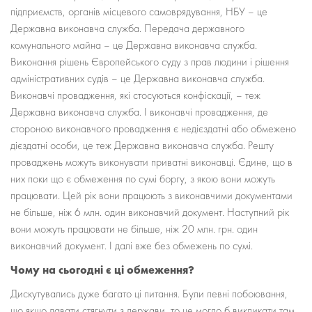
підприємств, органів місцевого самоврядування, НБУ – це
Державна виконавча служба. Передача державного
комунального майна – це Державна виконавча служба.
Виконання рішень Європейського суду з прав людини і рішення
адміністративних судів – це Державна виконавча служба.
Виконавчі провадження, які стосуються конфіскації, – теж
Державна виконавча служба. І виконавчі провадження, де
стороною виконавчого провадження є недієздатні або обмежено
дієздатні особи, це теж Державна виконавча служба. Решту
проваджень можуть виконувати приватні виконавці. Єдине, що в
них поки що є обмеження по сумі боргу, з якою вони можуть
працювати. Цей рік вони працюють з виконавчими документами
не більше, ніж 6 млн. один виконавчий документ. Наступний рік
вони можуть працювати не більше, ніж 20 млн. грн. один
виконавчий документ. І далі вже без обмежень по сумі.
Чому на сьогодні є ці обмеження?
Дискутувались дуже багато ці питання. Були певні побоювання,
що якщо давати стягнути з держави, то це могло б викликати там