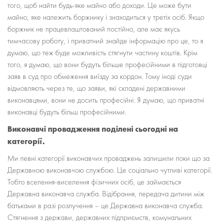
того, щоб найти будь-яке майно або доходи. Це може бути
майно, яке належить боржнику і знаходиться у третіх осіб. Якщо
боржник не працевлаштований постійно, але має якусь
тимчасову роботу, і приватний знайде інформацію про це, то я
думаю, що теж буде можливість стягнути частину коштів. Крім
того, я думаю, що вони будуть більше професійними в підготовці
заяв в суд про обмеження виїзду за кордон. Тому іноді суди
відмовляють через те, що заяви, які складені державними
виконавцями, вони не досить професійні. Я думаю, що приватні
виконавці будуть більш професійними.
Виконавчі провадження поділені сьогодні на
категорії.
Ми певні категорії виконавчих проваджень залишили поки що за
Державною виконавчою службою. Це соціально чутливі категорії.
Тобто вселення-виселення фізичних осіб, це займається
Державна виконавча служба. Відібрання, передача дитини між
батьками в разі розлучення – це Державна виконавча служба.
Стягнення з держави, державних підприємств, комунальних