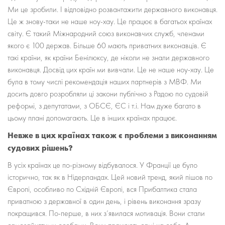
Ми це зробили. І відповідно розвантажити державного виконавця.
Це ж знову-таки не наше ноу-хау. Це працює в багатьох країнах
світу. Є такий Міжнародний союз виконавчих служб, членами
якого є 100 держав. Більше 60 мають приватних виконавців. Є
такі країни, як країни Бенілюксу, де ніколи не знали державного
виконавця. Досвід цих країн ми вивчали. Це не наше ноу-хау. Це
була в тому числі рекомендація наших партнерів з МВФ. Ми
досить довго розробляли ці закони публічно з Радою по судовій
реформі, з депутатами, з ОБСЄ, ЄС і т.і. Нам дуже багато в
цьому плані допомагають. Це в інших країнах працює.
Невже в цих країнах також є проблеми з виконанням
судових рішень?
В усіх країнах це по-різному відбувалося. У Франції це було
історично, так як в Нідерландах. Цей новий тренд, який пішов по
Європі, особливо по Східній Європі, вся Прибалтика стала
приватною з державної в один день, і рівень виконання зразу
покращився. По-перше, в них з’явилася мотивація. Вони стали