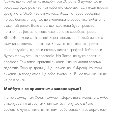
Єдине, що на цей шлях знадобилося 20 років. Я думаю, що ця
реформа буде розвиватися набагато скоріше. І далі люди просто
зрозуміють. Особливо стягуючому, йому не треба особливо
чогось боятися. Тому, що це вмотивована особа, яка вийшла на
відкритий ринок. Вона знає, що якщо вона буде працювати
погано, неефективно, нешвидко, вона не заробить просто.
Відповідно вони зацікавлені. Зараз досить серйозний ринок, з
яким вони можуть працювати. Я думаю, що люди, які прийшли,
вони розуміють, що вони стоять у витоків професії. Тобто вони
будуть формувати цю професію. На Заході це дуже поважна
професія. Там топові приватні виконавці це на кшталт топових
адвокатів. Тому це традиції. Це нормально. У Франції контори
виконавців продаються. Це обов’язково і т.і. В нас поки ще ми це
не дозволили.
Майбутнє за приватними виконавцями?
На мою думку, так. Хоча, я думаю, і Державна виконавча служба
в якомусь вигляді все-таки залишиться. Тому що є дійсно
соціально чутливі питання, які нам треба залишити за державою.