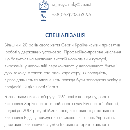
ss_kraychinsky@ukr.net
+38(067)238-03-96
СПЕЦІАЛІЗАЦІЯ
Більш ніж 20 років свого життя Сергій Крайчинський присвятив
роботі у державних установах. Професійно-правове мислення,
що базується на виключно високій нормативній культурі,
вираженій у непохитній переконаності у непорушності букви і
духу закону, а також такі риси характеру, як порядність,
відповідальність та впевненість, завжди були запорукою успіху у
професійній діяльності Сергія.
Розпочавши свою кар'єру у 1997 році з посади судового
виконавця Зарічненського районного суду Рівненської області,
надалі до 2017 року обіймав посади головного державного
виконавця Відділу примусового виконання рішень Управління
державної виконавчої служби Головного територіального