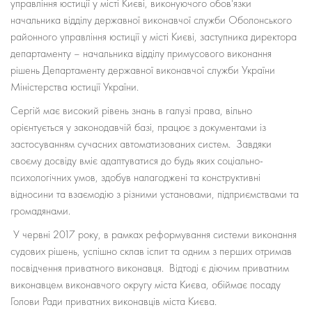
управління юстиції у місті Києві, виконуючого обов'язки
начальника відділу державної виконавчої служби Оболонського
районного управління юстиції у місті Києві, заступника директора
департаменту – начальника відділу примусового виконання
рішень Департаменту державної виконавчої служби України
Міністерства юстиції України.
Сергій має високий рівень знань в галузі права, вільно
орієнтується у законодавчій базі, працює з документами із
застосуванням сучасних автоматизованих систем. Завдяки
своєму досвіду вміє адаптуватися до будь яких соціально-
психологічних умов, здобув налагоджені та конструктивні
відносини та взаємодію з різними установами, підприємствами та
громадянами.
У червні 2017 року, в рамках реформування системи виконання
судових рішень, успішно склав іспит та одним з перших отримав
посвідчення приватного виконавця. Відтоді є діючим приватним
виконавцем виконавчого округу міста Києва, обіймає посаду
Голови Ради приватних виконавців міста Києва.